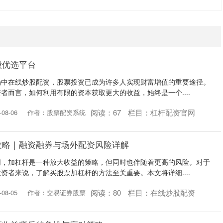
股优选平台
场中在线炒股配资，股票投资已成为许多人实现财富增值的重要途径。
者而言，如何利用有限的资本获取更大的收益，始终是一个....
阅读：
67
栏目：
杠杆配资官网
08-06
作者：股票配资系统
攻略｜融资融券与场外配资风险详解
网，加杠杆是一种放大收益的策略，但同时也伴随着更高的风险。对于
资者来说，了解买股票加杠杆的方法至关重要。本文将详细....
阅读：
80
栏目：
在线炒股配资
08-05
作者：交易证券股票