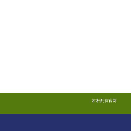
杠杆配资官网