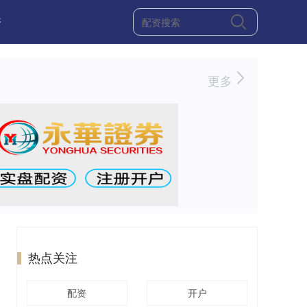
资
更多
热点关注
配资
开户