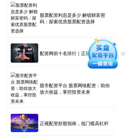
股票配资利息是多少 解锁财富密
码：探索优质股票配资选择
配资网前十名排行｜正规平台推荐
股市配资平台 股票网络配资：助你
放大收益，掌控投资未来
正规配资炒股指南，低门槛高杠杆