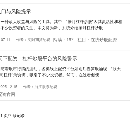
入门与风险提示
一种放大收益与风险的工具。其中，“按月杠杆炒股”因其灵活性和相
不少投资者的关注。本文将为新手系统介绍按月杠杆炒股....
阅读：
167
栏目：
在线炒股配资
07-11
作者：沈阳期货配资
天下配资：杠杆炒股平台的风险警示
随着股市行情的波动，各类线上配资平台如雨后春笋般涌现，“股天
高杠杆”为诱饵，吸引了不少投资者。然而，在这看似便....
25-12-15
作者：浙江股票配资
配资官网
 1 页/7 条记录