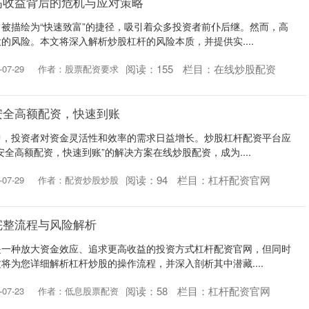
高收益背后的危机与应对策略
被描绘为“快速致富”的捷径，吸引着众多投资者前仆后继。然而，高
的风险。本文将深入解析炒股杠杆的风险本质，并提供实....
阅读：
155
栏目：
在线炒股配资
07-29
作者：股票配资要求
安全高额配资，快速到账
中，投资者对资金灵活性和效率的需求日益增长。炒股杠杆配资平台应
全高额配资，快速到账”的解决方案在线炒股配资，成为....
阅读：
94
栏目：
杠杆配资官网
07-29
作者：配资炒股炒股
完整流程与风险解析
是一种放大资金效应、追求更高收益的投资方式杠杆配资官网，但同时
将为您详细解析杠杆炒股的操作流程，并深入剖析其中潜藏....
阅读：
58
栏目：
杠杆配资官网
07-23
作者：低息股票配资