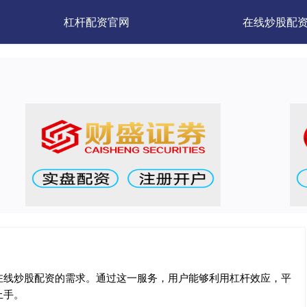
杠杆配资官网
在线炒股配
在线炒股配资的需求。通过这一服务，用户能够利用杠杆效应，平
上手。