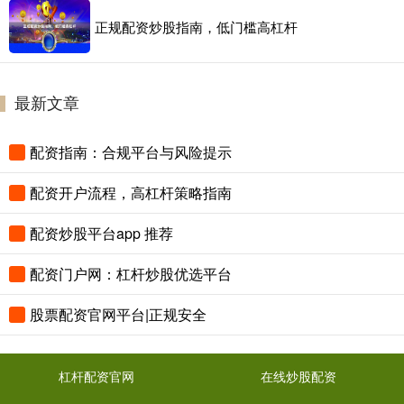
正规配资炒股指南，低门槛高杠杆
最新文章
配资指南：合规平台与风险提示
配资开户流程，高杠杆策略指南
配资炒股平台app 推荐
配资门户网：杠杆炒股优选平台
股票配资官网平台|正规安全
杠杆配资官网
在线炒股配资