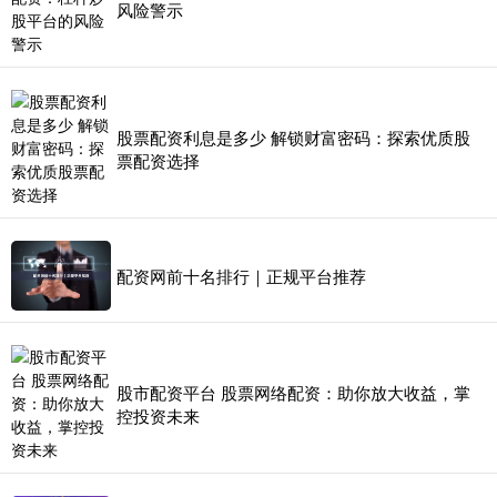
风险警示
股票配资利息是多少 解锁财富密码：探索优质股
票配资选择
配资网前十名排行｜正规平台推荐
股市配资平台 股票网络配资：助你放大收益，掌
控投资未来