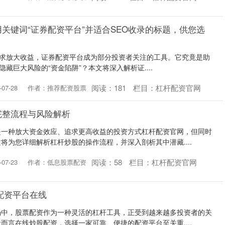
关键词“证券配资平台”并适合SEO收录的标题，供您选
动中寻求放大收益，证券配资平台成为部分投资者关注的工具。它究竟是助
隐藏巨大风险的“资金陷阱”？本文将深入解析证....
阅读：
181
栏目：
杠杆配资官网
07-28
作者：推荐配资股票
完整流程与风险解析
是一种放大资金效应、追求更高收益的投资方式杠杆配资官网，但同时
将为您详细解析杠杆炒股的操作流程，并深入剖析其中潜藏....
阅读：
58
栏目：
杠杆配资官网
07-23
作者：低息股票配资
配资平台在线
场中，股票配资作为一种灵活的杠杆工具，正受到越来越多投资者的关
而言在线炒股配资，选择一家可靠、便捷的配资平台至关重....