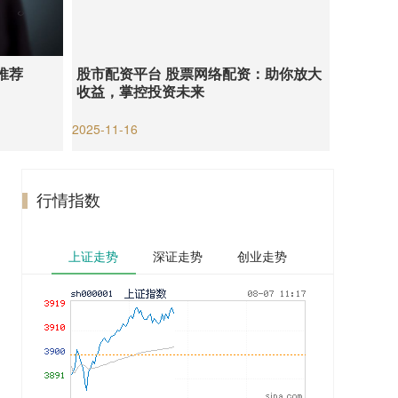
推荐
股市配资平台 股票网络配资：助你放大
收益，掌控投资未来
2025-11-16
行情指数
上证走势
深证走势
创业走势