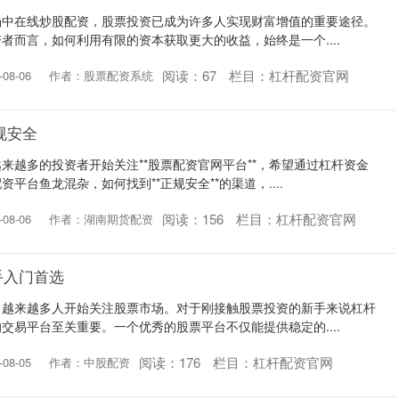
场中在线炒股配资，股票投资已成为许多人实现财富增值的重要途径。
者而言，如何利用有限的资本获取更大的收益，始终是一个....
阅读：
67
栏目：
杠杆配资官网
08-06
作者：股票配资系统
规安全
来越多的投资者开始关注**股票配资官网平台**，希望通过杠杆资金
平台鱼龙混杂，如何找到**正规安全**的渠道，....
阅读：
156
栏目：
杠杆配资官网
08-06
作者：湖南期货配资
手入门首选
，越来越多人开始关注股票市场。对于刚接触股票投资的新手来说杠杆
交易平台至关重要。一个优秀的股票平台不仅能提供稳定的....
阅读：
176
栏目：
杠杆配资官网
08-05
作者：中股配资