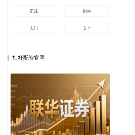
正规
指南
入门
安全
杠杆配资官网