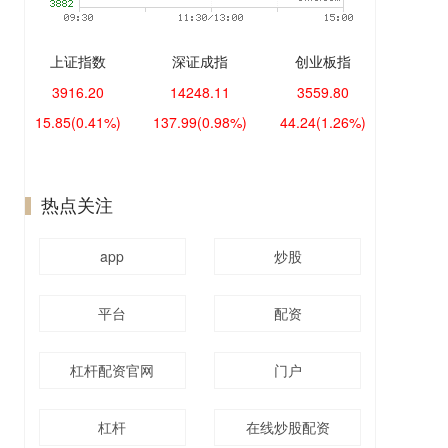
上证指数
深证成指
创业板指
3916.20
14248.11
3559.80
15.85
(0.41%)
137.99
(0.98%)
44.24
(1.26%)
热点关注
app
炒股
平台
配资
杠杆配资官网
门户
杠杆
在线炒股配资