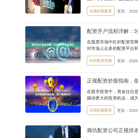
更新：2026-
在线炒股配资
配资开户流程详解：3
在股票市场中杠杆配资官
对市场上众多的配资平台和
更新：2026-
杠杆配资官网
正规配资炒股指南，
在股市投资中，资金往往
撬动更大的投资机会，成为
更新：2026-
在线炒股配资
廊坊配资公司正规排名