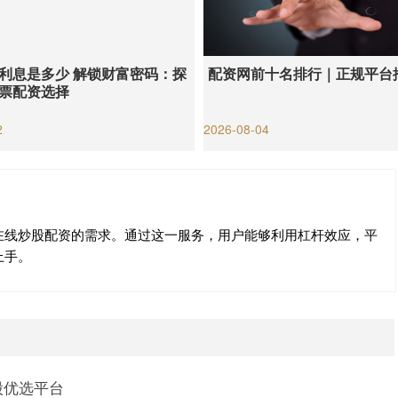
利息是多少 解锁财富密码：探
配资网前十名排行｜正规平台
票配资选择
2
2026-08-04
在线炒股配资的需求。通过这一服务，用户能够利用杠杆效应，平
上手。
股优选平台