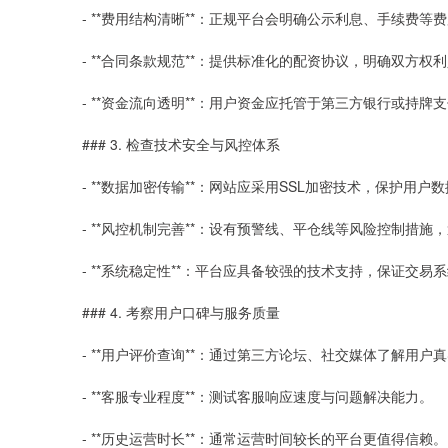
- **费用结构清晰**：正规平台会明确公示利息、手续费等
- **合同条款规范**：提供标准化的配资协议，明确双方权
- **资金流向透明**：用户资金应托管于第三方银行或持
### 3. 检查技术安全与风控体系
- **数据加密传输**：网站应采用SSL加密技术，保护用户
- **风控机制完善**：设有预警线、平仓线等风险控制措施
- **系统稳定性**：平台应具备较强的技术支持，保证交易
### 4. 考察用户口碑与服务质量
- **用户评价查询**：通过第三方论坛、社交媒体了解用户
- **客服专业程度**：测试客服响应速度与问题解决能力。
- **历史运营时长**：通常运营时间较长的平台更值得信赖。