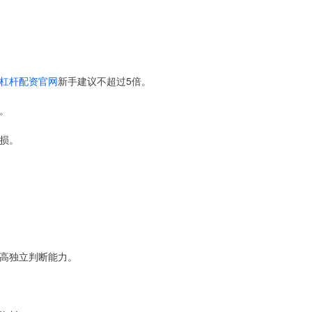
杠杆配资官网
新手建议不超过5倍。
业。
亏损。
提高独立判断能力。