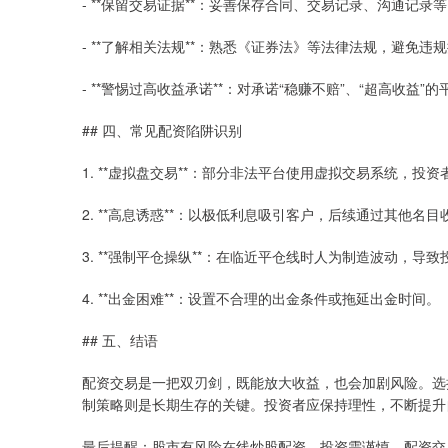
- **保留交易证据**：妥善保存合同、交易记录、沟通记录
- **了解相关法规**：熟悉《证券法》等法律法规，避免违
- **警惕过高收益承诺**：对承诺“稳赚不赔”、“超高收益”
## 四、常见配资陷阱识别
1. **虚拟盘交易**：部分非法平台使用虚拟交易系统，投
2. **高息诱惑**：以极低利息吸引客户，后续通过其他名
3. **强制平仓操纵**：在临近平仓线时人为制造波动，导
4. **出金困难**：设置不合理的出金条件或拖延出金时间。
## 五、结语
配资交易是一把双刃剑，既能放大收益，也会加剧风险。选
制策略则是长期生存的关键。投资者应保持理性，不断提升
最后提醒：股市有风险在线炒股配资，投资需谨慎。配资交