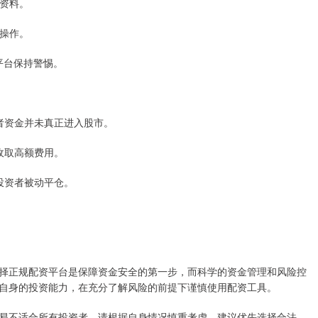
等资料。
规操作。
的平台保持警惕。
资者资金并未真正进入股市。
目收取高额费用。
致投资者被动平仓。
择正规配资平台是保障资金安全的第一步，而科学的资金管理和风险控
自身的投资能力，在充分了解风险的前提下谨慎使用配资工具。
易不适合所有投资者，请根据自身情况慎重考虑。建议优先选择合法、