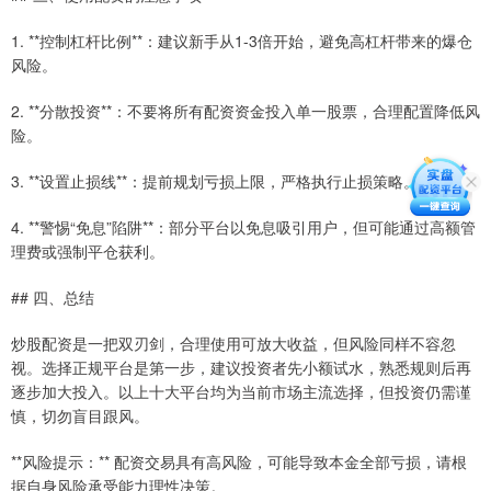
1. **控制杠杆比例**：建议新手从1-3倍开始，避免高杠杆带来的爆仓
风险。
2. **分散投资**：不要将所有配资资金投入单一股票，合理配置降低风
险。
3. **设置止损线**：提前规划亏损上限，严格执行止损策略。
4. **警惕“免息”陷阱**：部分平台以免息吸引用户，但可能通过高额管
理费或强制平仓获利。
## 四、总结
炒股配资是一把双刃剑，合理使用可放大收益，但风险同样不容忽
视。选择正规平台是第一步，建议投资者先小额试水，熟悉规则后再
逐步加大投入。以上十大平台均为当前市场主流选择，但投资仍需谨
慎，切勿盲目跟风。
**风险提示：** 配资交易具有高风险，可能导致本金全部亏损，请根
据自身风险承受能力理性决策。