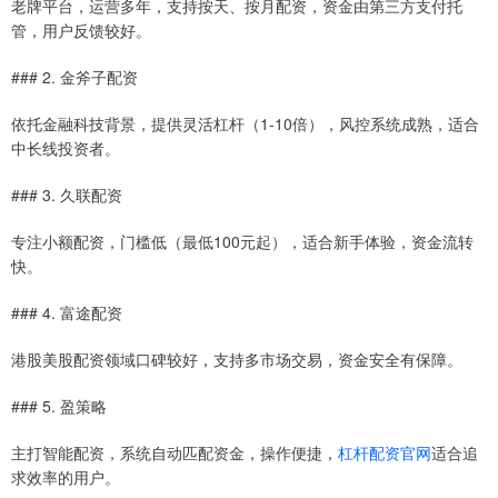
老牌平台，运营多年，支持按天、按月配资，资金由第三方支付托
管，用户反馈较好。
### 2. 金斧子配资
依托金融科技背景，提供灵活杠杆（1-10倍），风控系统成熟，适合
中长线投资者。
### 3. 久联配资
专注小额配资，门槛低（最低100元起），适合新手体验，资金流转
快。
### 4. 富途配资
港股美股配资领域口碑较好，支持多市场交易，资金安全有保障。
### 5. 盈策略
主打智能配资，系统自动匹配资金，操作便捷，
杠杆配资官网
适合追
求效率的用户。