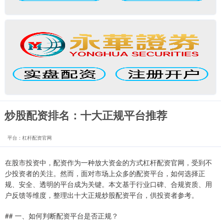
炒股配资排名：十大正规平台推荐
平台：杠杆配资官网
在股市投资中，配资作为一种放大资金的方式杠杆配资官网，受到不
少投资者的关注。然而，面对市场上众多的配资平台，如何选择正
规、安全、透明的平台成为关键。本文基于行业口碑、合规资质、用
户反馈等维度，整理出十大正规炒股配资平台，供投资者参考。
## 一、如何判断配资平台是否正规？