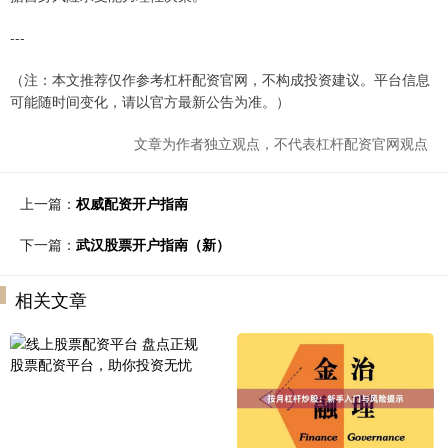
---
（注：本文推荐仅作参考杠杆配资官网，不构成投资建议。平台信息
可能随时间变化，请以官方最新公告为准。）
文章为作者独立观点，不代表杠杆配资官网观点
上一篇：
权威配资开户指南
下一篇：
武汉股票开户指南（新）
相关文章