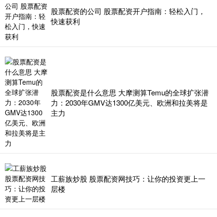
股票配资的公司 股票配资开户指南：轻松入门，
快速获利
股票配资是什么意思 大摩测算Temu的全球扩张潜
力：2030年GMV达1300亿美元、欧洲和拉美将是
主力
工薪族炒股 股票配资网技巧：让你的投资更上一
层楼