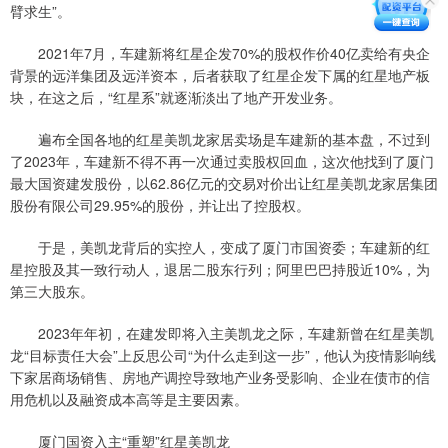
臂求生”。
2021年7月，车建新将红星企发70%的股权作价40亿卖给有央企
背景的远洋集团及远洋资本，后者获取了红星企发下属的红星地产板
块，在这之后，“红星系”就逐渐淡出了地产开发业务。
遍布全国各地的红星美凯龙家居卖场是车建新的基本盘，不过到
了2023年，车建新不得不再一次通过卖股权回血，这次他找到了厦门
最大国资建发股份，以62.86亿元的交易对价出让红星美凯龙家居集团
股份有限公司29.95%的股份，并让出了控股权。
于是，美凯龙背后的实控人，变成了厦门市国资委；车建新的红
星控股及其一致行动人，退居二股东行列；阿里巴巴持股近10%，为
第三大股东。
2023年年初，在建发即将入主美凯龙之际，车建新曾在红星美凯
龙“目标责任大会”上反思公司“为什么走到这一步”，他认为疫情影响线
下家居商场销售、房地产调控导致地产业务受影响、企业在债市的信
用危机以及融资成本高等是主要因素。
厦门国资入主“重塑”红星美凯龙