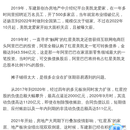
2019年，车建新创办房地产中介经纪平台美凯龙爱家，在一年多
时间里招聘近万名员工，开了500多家店，当年就宣布业绩破亿元，
还扬言到2022年时做到全国第二，规模仅次于链家。不过在2022年
10月起，美凯龙爱家开始大面积关店，且被曝欠薪。
2019年时，一直寻求“触网”的红星美凯龙还曾获得互联网电商巨
头阿里巴巴的投资，阿里全额认购了红星美凯龙一笔可转换债券，金
额达到43.594亿元，这是那一年阿里巴巴在家居新零售领域最大的一
笔投资。当时约定，可交换债换股后，阿里巴巴将持有占红星美凯龙
总股本比例10%的股份。
摊子铺得太大，是很多企业在扩张期容易遇到的问题。
从2017年到2020年，经过四年的多元板块同时发力扩张，红星控
股的负债总额大幅攀升，最高点逼近2000亿元，2020年9月时，其流
动负债高达1120亿元，即使在刨除预收账款、合同负债以后，短期借
款、应付账款以及一年内到期的非流动负债总额高达511亿元。
2021年开始，房地产大周期下行叠加疫情影响，“红星系”的家
居、地产板块业绩出现双双倒退。这时候，车建新已经在积极谋划“断