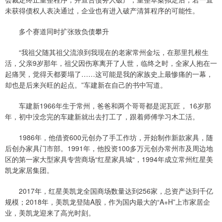
未获得债权人表决通过，企业也有进入破产清算程序的可能性。
多个赛道同时扩张致负债攀升
“我祖父随其祖父流浪到我现在的老家常州金坛，在那里扎根生
活，父亲9岁那年，祖父因伤寒离开了人世，临终之时，全家人抱在一
起痛哭，觉得天都要塌了……这可能是我的家族史上最惨痛的一幕，
却也是后来兴旺的起点。”车建新在自己的书中写道。
车建新1966年生于常州，爸爸和两个哥哥都是泥瓦匠， 16岁那
年，初中没念完的车建新就出去打工了，跟着师傅学习木工活。
1986年，他借资600元创办了手工作坊，开始制作新款家具，随
后创办家具门市部。1991年，他投资100多万元创办常州市及周边地
区的第一家大型家具专营商场“红星家具城“，1994年成立常州红星美
凯龙家居集团。
2017年，红星美凯龙全国商场数量达到256家，总资产达到千亿
规模；2018年，美凯龙登陆A股，作为国内最大的“A+H”上市家居企
业，美凯龙迎来了高光时刻。