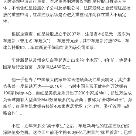
人民法院申请进行重整。本次重整的对象仅为红星控股自身法人主
体，不包含红星控股的子公司及参股公司。法院最终是否受理红星控
股的重整申请，红星控股后续是否进入重整程序尚存在重大不确定
性。
根据企查查，红星控股成立于2007年，注册资本2亿元，股东为
车建新（曾用名“车建兴”）、车建芳兄妹，其中车建新持股92%，车
建芳持股8%，车建新妻子陈淑红则为该公司董事。
车建新是从常州金坛白手起家走出来的“小木匠”，4年前，他是中
国家居行业首富，身家高达430亿元。
他一手创办了中国最大的家居零售连锁商场红星美凯龙，其扩张
势头曾一度超越万达——2016年，当时中国首富王健林的万达拥有
190家购物中心，而红星美凯龙则开出了200个家居Mall，超过万达成
为全球拥有大型商业Mall数量最多的运营商，被称为“全球Mall王”。巅
峰期，红星美凯龙拥有接近400家家居卖场（含自营、委托管理与战
略合作）。
不过，近年来多次“卖子求生”之后，车建新与他的红星控股仍然
深陷债务危机。这位四年前还坐拥400多亿元财富的“家居首富”，已经