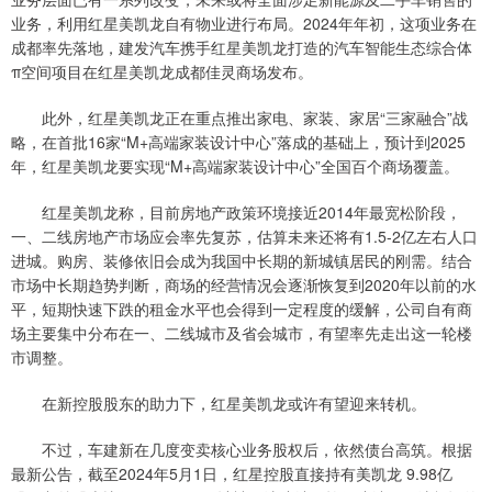
业务，利用红星美凯龙自有物业进行布局。2024年年初，这项业务在
成都率先落地，建发汽车携手红星美凯龙打造的汽车智能生态综合体
π空间项目在红星美凯龙成都佳灵商场发布。
此外，红星美凯龙正在重点推出家电、家装、家居“三家融合”战
略，在首批16家“M+高端家装设计中心”落成的基础上，预计到2025
年，红星美凯龙要实现“M+高端家装设计中心”全国百个商场覆盖。
红星美凯龙称，目前房地产政策环境接近2014年最宽松阶段，
一、二线房地产市场应会率先复苏，估算未来还将有1.5-2亿左右人口
进城。购房、装修依旧会成为我国中长期的新城镇居民的刚需。结合
市场中长期趋势判断，商场的经营情况会逐渐恢复到2020年以前的水
平，短期快速下跌的租金水平也会得到一定程度的缓解，公司自有商
场主要集中分布在一、二线城市及省会城市，有望率先走出这一轮楼
市调整。
在新控股股东的助力下，红星美凯龙或许有望迎来转机。
不过，车建新在几度变卖核心业务股权后，依然债台高筑。根据
最新公告，截至2024年5月1日，红星控股直接持有美凯龙 9.98亿