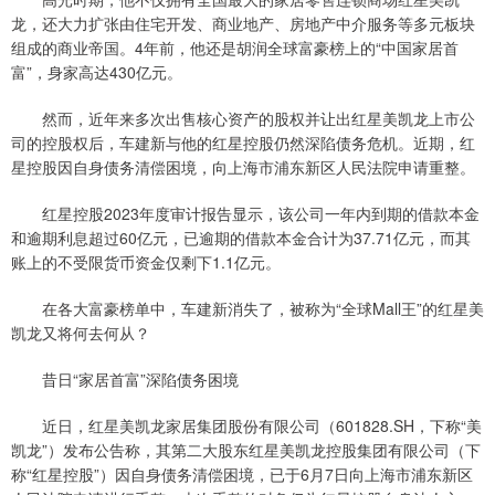
龙，还大力扩张由住宅开发、商业地产、房地产中介服务等多元板块
组成的商业帝国。4年前，他还是胡润全球富豪榜上的“中国家居首
富”，身家高达430亿元。
然而，近年来多次出售核心资产的股权并让出红星美凯龙上市公
司的控股权后，车建新与他的红星控股仍然深陷债务危机。近期，红
星控股因自身债务清偿困境，向上海市浦东新区人民法院申请重整。
红星控股2023年度审计报告显示，该公司一年内到期的借款本金
和逾期利息超过60亿元，已逾期的借款本金合计为37.71亿元，而其
账上的不受限货币资金仅剩下1.1亿元。
在各大富豪榜单中，车建新消失了，被称为“全球Mall王”的红星美
凯龙又将何去何从？
昔日“家居首富”深陷债务困境
近日，红星美凯龙家居集团股份有限公司（601828.SH，下称“美
凯龙”）发布公告称，其第二大股东红星美凯龙控股集团有限公司（下
称“红星控股”）因自身债务清偿困境，已于6月7日向上海市浦东新区