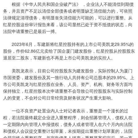
根据《中华人民共和国企业破产法》 ，企业法人不能清偿到期债
务，并且资产不足以清偿全部债务或者明显缺乏清偿能力的，可依照
法律规定清理债务，有明显丧失清偿能力可能的，可以进行重整。从
红星控股这份审计报告来看，该公司显然已处于资不抵债的状态，向
法院申请重整已是最后一搏。
2023年6月，车建新将红星控股持有的上市公司美凯龙29.95%的
股份，作价62.86亿元卖给了国企厦门建发股份，红星控股从控股股东
退居至二股东，车建新也不再是上市公司美凯龙的实控人。
美凯龙表示，目前公司控股股东为建发股份，实际控制人为厦门
市国资委，建发股份及其一致行动人共持有公司总股本的29.95%。上
市公司美凯龙与红星控股在业务、人员、资产、机构、财务等方面均
保持独立，红星控股本次申请重整不会导致公司控股股东与实际控制
人的变更，不会对公司日常经营及财务状况产生重大影响。
一位不良资产处置业内人士对记者表示，重整是一个漫长的过
程，若法院最终裁定企业进入重整程序，则会招募管理人，债权人在
一定期限内向管理人申报债权，债务人或者管理人在六个月内向法院
和债权人会议提交重整计划草案，未按期提出重整计划草案的，法院
会裁定终止重整程序，并宣告债务人破产；重整草案拟定后，若一直