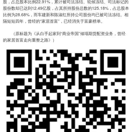
股，占总股本比例22.91%，累计被司法冻结、轮候冻结、司法标记的
股份数却已达到12.49亿股，占其所持股份总数的125.18%，占总股本
比例为28.68%，而车建新和陈淑红所持公司股份均已被司法冻结。相
隔短短四年，曾经的“家居首富”，已经消失于富豪榜单。
（原标题为《从白手起家到“商业帝国”倾塌期货配资业务，曾经
的家居首富走向重整之路》）