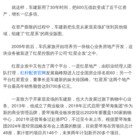
就这样，车建新用了30年时间，把600元借款变成了近千亿资
产，增长一亿多倍。
在资产膨胀的过程中，车建新把生意从家居卖场扩张到其他领
域，组建了“红星系”的商业版图。
2009年前后，车氏家族开始培养另一块核心业务房地产开发，这
块业务被装进了红星控股的子公司“红星企发”之中。
红星企发中又包含了两个平台，一是红星地产，由职业经理人团
队打理，
杠杆配资官网
发展巅峰期进入过全国房企排名前60；另一个
平台红星置业，董事长是车建新的妹夫徐国峰。“红星系”这两个地产
平台最高年销售额曾达到700多亿元。
一直致力于开家居卖场的车建新，也大力发展过旗下购物中心业
务。2013年，他成立了商业板块，2018年正式启用“爱琴海集团”作为
新的商业管理品牌，爱琴海商业板块曾提出2020年要覆盖100家购物
中心，2021年还曾筹备过赴港IPO，不过至今未上市。根据爱琴海集
团2024年度经营战略发布会上透露的数据，目前爱琴海在营项目总计
48座，累计签约项目共146个，未来两年计划新开20多个项目。